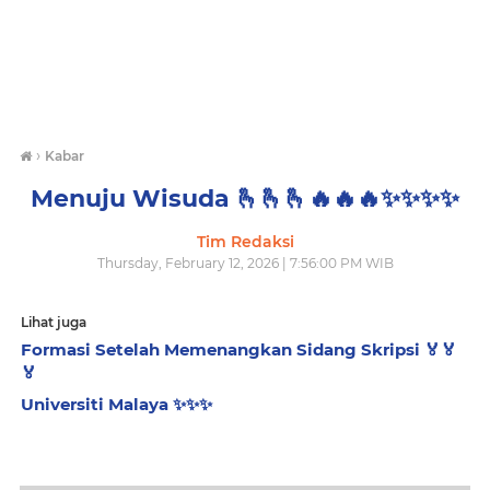
›
Kabar
Menuju Wisuda 🫰🫰🫰🔥🔥🔥✨️✨️✨️✨️
Tim Redaksi
Thursday, February 12, 2026 | 7:56:00 PM WIB
Lihat juga
Formasi Setelah Memenangkan Sidang Skripsi 🏅🏅
🏅
Universiti Malaya ✨️✨️✨️