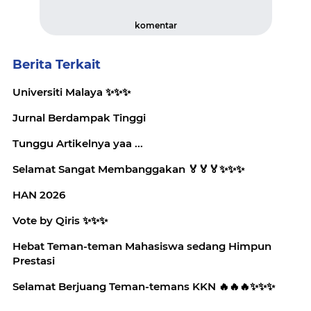
komentar
Berita Terkait
Universiti Malaya ✨️✨️✨️
Jurnal Berdampak Tinggi
Tunggu Artikelnya yaa ...
Selamat Sangat Membanggakan 🏅🏅🏅✨️✨️✨️
HAN 2026
Vote by Qiris ✨️✨️✨️
Hebat Teman-teman Mahasiswa sedang Himpun
Prestasi
Selamat Berjuang Teman-temans KKN 🔥🔥🔥✨️✨️✨️