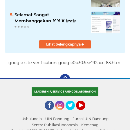
Selamat Sangat
Membanggakan 🏅🏅🏅✨️✨️✨️
Lihat Selengkapnya
google-site-verification: google0b303ee492accf83.html
Facebook
Instagram
Twitter
YouTube
Ushuluddin
UIN Bandung
Jurnal UIN Bandung
Sentra Publikasi Indonesia
Kemenag