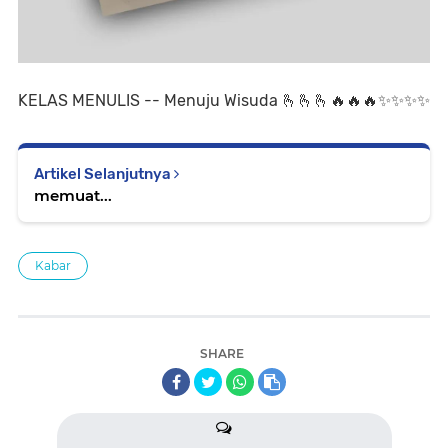
KELAS MENULIS -- Menuju Wisuda 🫰🫰🫰🔥🔥🔥✨️✨️✨️✨️
Artikel Selanjutnya
memuat...
Kabar
SHARE