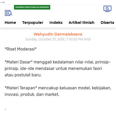
-->
Home
Terpopuler
Indeks
Artikel Ilmiah
Disertas
Wahyudin Darmalaksana
Sunday, October 27, 2019 | 7:10:00 PM WIB
*Riset Moderasi*
*Materi Dasar* menggali kedalaman nilai-nilai, prinsip-
prinsip, ide-ide mendasar untuk menemukan teori
atau postulat baru.
*Materi Terapan* mencakup keluasan model, kebijakan,
inovasi, produk, dan market.
-