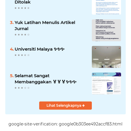
Ditolak
Yuk Latihan Menulis Artikel
Jurnal
Universiti Malaya ✨️✨️✨️
Selamat Sangat
Membanggakan 🏅🏅🏅✨️✨️✨️
Lihat Selengkapnya
google-site-verification: google0b303ee492accf83.html