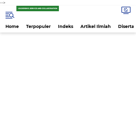
-->
Home
Terpopuler
Indeks
Artikel Ilmiah
Disertas