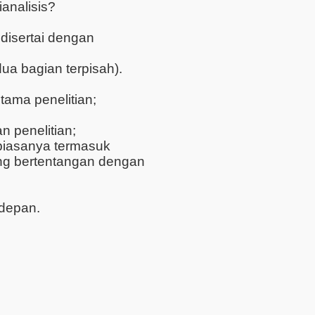
analisis?
disertai dengan
dua bagian terpisah).
tama penelitian;
n penelitian;
biasanya termasuk
ang bertentangan dengan
 depan.