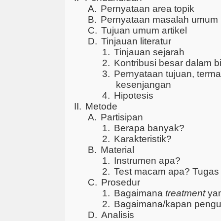
A.
Pernyataan area topik
B.
Pernyataan masalah umum
C.
Tujuan umum artikel
D.
Tinjauan literatur
1.
Tinjauan sejarah
2.
Kontribusi besar dalam bi
3.
Pernyataan tujuan, termas
kesenjangan
4.
Hipotesis
II.
Metode
A.
Partisipan
1.
Berapa banyak?
2.
Karakteristik?
B.
Material
1.
Instrumen apa?
2.
Test macam apa? Tugas
C.
Prosedur
1.
Bagaimana
treatment
yan
2.
Bagaimana/kapan penguj
D.
Analisis