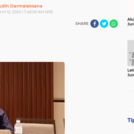
din Darmalaksana
rch 12, 2020 | 7:46:00 AM WIB
Alu
SHARE
Jur
Lat
Jur
Ti