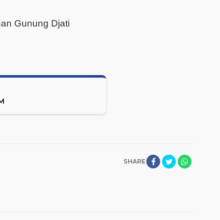
an Gunung Djati
M
SHARE