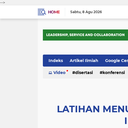
-->
HOME
Sabtu
8 Agu 2026
Indeks
Artikel Ilmiah
Google Ce
Tips Trik
Video
Webometrics
disertasi
konferensi
LATIHAN MENU