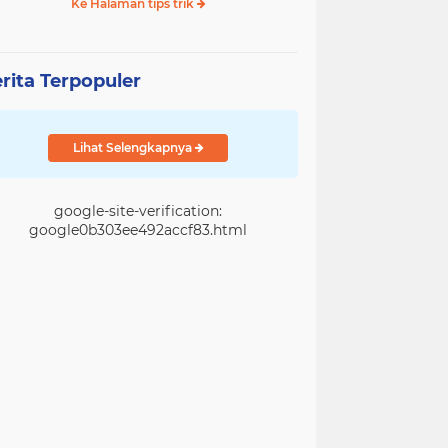
Ke Halaman tips trik
rita Terpopuler
Lihat Selengkapnya
google-site-verification:
google0b303ee492accf83.html