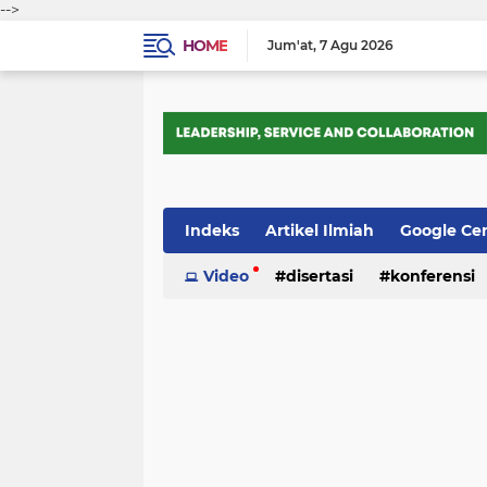
-->
HOME
Jum'at
7 Agu 2026
Indeks
Artikel Ilmiah
Google Ce
Tips Trik
Video
Webometrics
disertasi
konferensi