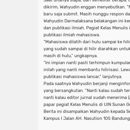
Saat ditanya siapa, dari semester berapa, 
dikirim, Wahyudin enggan menyebutkan. "N
baru saja submit. Masih nunggu respon dari
Wahyudin Darmalaksana belakangan ini k
dan publikasi ilmiah. Pegiat Kelas Menulis
publikasi ilmiah mahasiswa.
"Mahasiswa dilatih dari hulu sampai ke hili
yang sudah sampai di hilir diarahkan un
masih di hulu," ungkapnya.
"Ini impian nanti pasti terhimpun kumpula
inilah yang nanti membantu hilirisasi. Lewa
publikasi mahasiswa lancar," lanjutnya.
Pada saatnya Wahyudin berjanji menginfo
yang bersangkutan. "Nanti kalau sudah terb
nanti kalau editor jurnal sudah menerima (ar
papar pegiat Kelas Menulis di UIN Sunan G
Berita ini disampaikan Wahyudin kepada Se
Kampus I Jalan AH. Nasution 105 Bandung