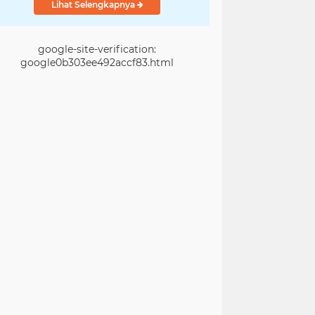
Lihat Selengkapnya
google-site-verification:
google0b303ee492accf83.html