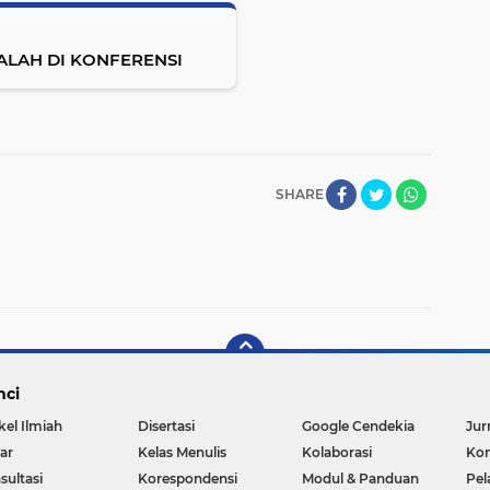
ALAH DI KONFERENSI
SHARE
nci
kel Ilmiah
Disertasi
Google Cendekia
Jur
ar
Kelas Menulis
Kolaborasi
Kon
sultasi
Korespondensi
Modul & Panduan
Pel