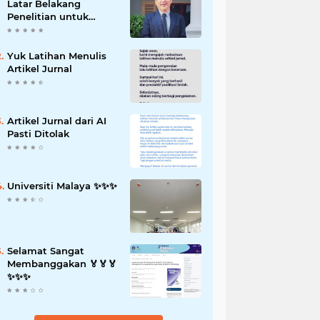
Latar Belakang
Penelitian untuk
Proposal Skripsi
Yuk Latihan Menulis
Artikel Jurnal
Artikel Jurnal dari AI
Pasti Ditolak
Universiti Malaya ✨️✨️✨️
Selamat Sangat
Membanggakan 🏅🏅🏅
✨️✨️✨️