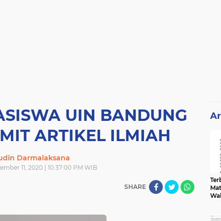
ASISWA UIN BANDUNG
Ar
MIT ARTIKEL ILMIAH
din Darmalaksana
mber 11, 2020 | 10:37:00 PM WIB
Terb
SHARE
Mat
Wa