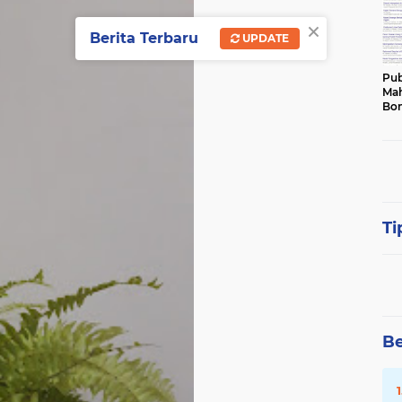
×
Berita Terbaru
UPDATE
Pub
Mah
Bon
Ti
Be