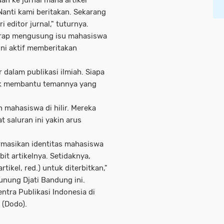
dan ke jurnal mana artikel
anti kami beritakan. Sekarang
 editor jurnal," tuturnya.
erap mengusung isu mahasiswa
 ini aktif memberitakan
r dalam publikasi ilmiah. Siapa
tuk membantu temannya yang
n mahasiswa di hilir. Mereka
t saluran ini yakin arus
rmasikan identitas mahasiswa
it artikelnya. Setidaknya,
tikel, red.) untuk diterbitkan,"
unung Djati Bandung ini.
ntra Publikasi Indonesia di
 (Dodo).