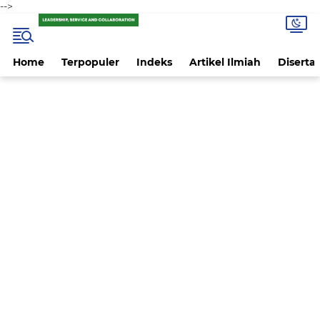
-->
Home
Terpopuler
Indeks
Artikel Ilmiah
Disertas