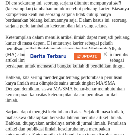
Di era sekarang ini, seorang sarjana dituntut mempunyai
skill
(keterampilan) tambahan untuk merebut peluang karier. Biasanya
kompetensi keahlian seorang sarjana tidak cukup hanya
berdasarkan bidang keilmuannya saja. Dalam kasus ini, seorang
sarjana perlu tambahan keterampilan lain yang selaras.
Keterampilan dalam menulis artikel ilmiah dapat menjadi peluang
karier di masa depan. Di antaranya karier sebagai pelatih
penulisan artikel ilmiah untuk siswa tingkat Madrasah Aliyah
×
(MA) atau Sekolah Menengah Atas (SMA). Pengenalan menulis
Berita Terbaru
UPDATE
artikel ilmiah dibutuhkan oleh siswa tingkat MA/SMA sebagai
persiapan untuk memasuki bangku kuliah di pendidikan tinggi.
Bahkan, kita sering mendengar tentang perlombaan penulisan
karya ilmiah atau olimpiade sains untuk tingkat MA/SMA.
Dengan demikian, siswa MA/SMA benar-benar membutuhkan
kemampuan kapasitas keterampilan dalam penulisan artikel
ilmiah.
Sarjana dapat mengisi kebutuhan di atas. Sejak di masa kuliah,
mahasiswa diharapkan bersedia latihan menulis artikel ilmiah.
Bahkan, diupayakan artikelnya terbit di jurnal ilmiah. Penulisan
artikel dan publikasi ilmiah keseluruhannya merupakan
keterampilan. Keterampilan ini hendaknya terus diasah supaya