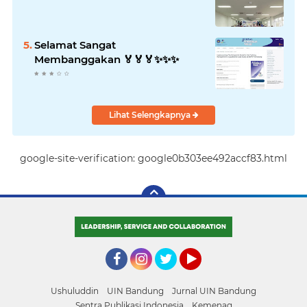
Selamat Sangat
Membanggakan 🏅🏅🏅✨️✨️✨️
Lihat Selengkapnya
google-site-verification: google0b303ee492accf83.html
Facebook
Instagram
Twitter
YouTube
Ushuluddin
UIN Bandung
Jurnal UIN Bandung
Sentra Publikasi Indonesia
Kemenag