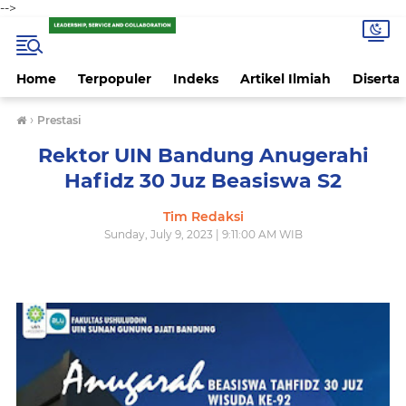
-->
Home
Terpopuler
Indeks
Artikel Ilmiah
Disertas
›
Prestasi
Rektor UIN Bandung Anugerahi
Hafidz 30 Juz Beasiswa S2
Tim Redaksi
Sunday, July 9, 2023 | 9:11:00 AM WIB