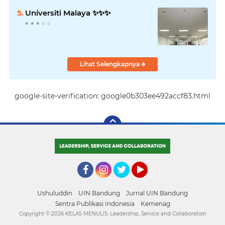
Universiti Malaya ✨️✨️✨️
Lihat Selengkapnya
google-site-verification: google0b303ee492accf83.html
Facebook
Instagram
Twitter
YouTube
Ushuluddin
UIN Bandung
Jurnal UIN Bandung
Sentra Publikasi Indonesia
Kemenag
Copyright ©
2026 KELAS MENULIS: Leadership, Service and Collaboration