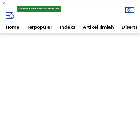
-->
Home
Terpopuler
Indeks
Artikel Ilmiah
Disertas