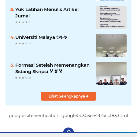
Yuk Latihan Menulis Artikel
Jurnal
Universiti Malaya ✨️✨️✨️
Formasi Setelah Memenangkan
Sidang Skripsi 🏅🏅🏅
Lihat Selengkapnya
google-site-verification: google0b303ee492accf83.html