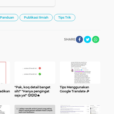
 Panduan
Publikasi Ilmiah
Tips Trik
SHARE
"Pak, koq detail banget
Tips Menggunakan
adikan
sih!" "Hanya pengingat
Google Translate 🎉
saja ya!" 🙂🙂🙂🔥