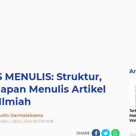
Ar
MENULIS: Struktur,
apan Menulis Artikel
Ilmiah
Terb
din Darmalaksana
Mat
Wa
ober 1, 2024 | 3:44:00 PM WIB
SHARE