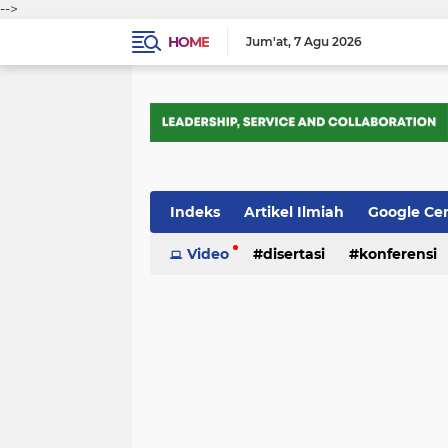
-->
HOME
Jum'at
7 Agu 2026
Indeks
Artikel Ilmiah
Google Ce
Tips Trik
Video
Webometrics
disertasi
konferensi