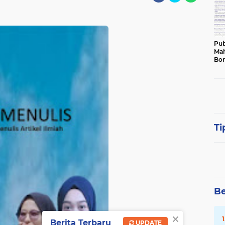
Pub
Mah
Bon
Ti
Be
×
Berita Terbaru
UPDATE