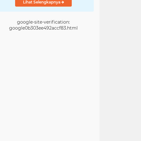
Lihat Selengkapnya
google-site-verification:
google0b303ee492accf83.html