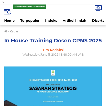
-->
Home
Terpopuler
Indeks
Artikel Ilmiah
Disertas
›
Kabar
In House Training Dosen CPNS 2025
Tim Redaksi
Wednesday, June 11, 2025 | 8:48:00 AM WIB