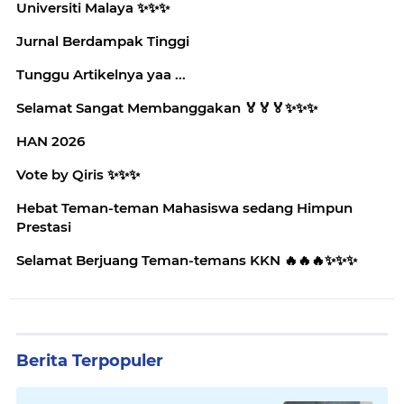
Universiti Malaya ✨️✨️✨️
Jurnal Berdampak Tinggi
Tunggu Artikelnya yaa ...
Selamat Sangat Membanggakan 🏅🏅🏅✨️✨️✨️
HAN 2026
Vote by Qiris ✨️✨️✨️
Hebat Teman-teman Mahasiswa sedang Himpun
Prestasi
Selamat Berjuang Teman-temans KKN 🔥🔥🔥✨️✨️✨️
Berita Terpopuler