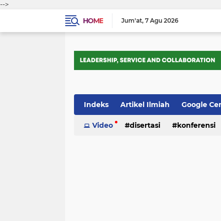
-->
HOME
Jum'at
7 Agu 2026
Indeks
Artikel Ilmiah
Google Ce
Tips Trik
Video
Webometrics
disertasi
konferensi