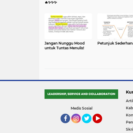
🔥✨️✨️✨️
Jangan Nunggu Mood
Petunjuk Sederhan
untuk Tuntas Menulis!
Ku
Arti
Kab
Medis Sosial
Kon
Pene
Facebook
Instagram
Twitter
YouTube
Skri