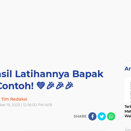
Ar
asil Latihannya Bapak
ontoh! 💚🎉🎉🎉
Tim Redaksi
er 19, 2025 | 12:56:00 PM WIB
Terb
Mat
Wa
SHARE