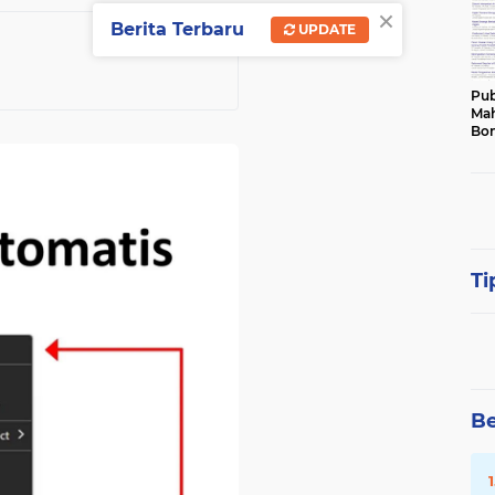
×
Berita Terbaru
UPDATE
Pub
Mah
Bon
Ti
Be