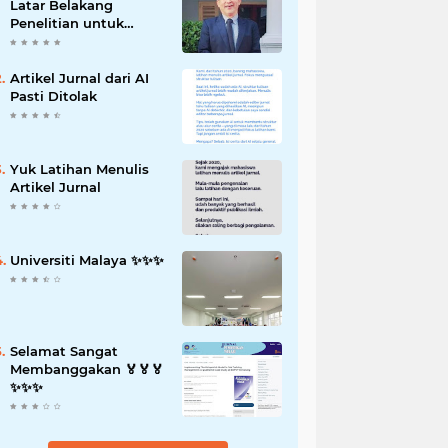
Latar Belakang
Penelitian untuk
Proposal Skripsi
Artikel Jurnal dari AI
Pasti Ditolak
Yuk Latihan Menulis
Artikel Jurnal
Universiti Malaya ✨️✨️✨️
Selamat Sangat
Membanggakan 🏅🏅🏅
✨️✨️✨️