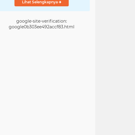
Lihat Selengkapnya
google-site-verification:
google0b303ee492accf83.html