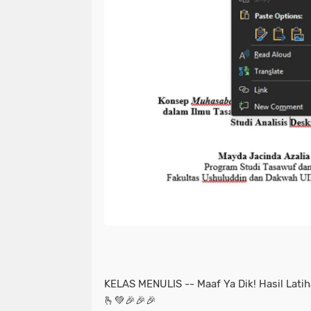
KELAS MENULIS -- Maaf Ya Dik! Hasil Lati
🫰💚🎉🎉🎉