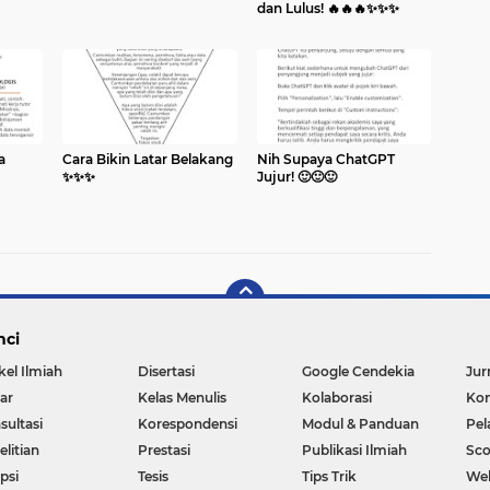
dan Lulus! 🔥🔥🔥✨️✨️✨️
a
Cara Bikin Latar Belakang
Nih Supaya ChatGPT
✨️✨️✨️
Jujur! 🙂🙂🙂
nci
kel Ilmiah
Disertasi
Google Cendekia
Jur
ar
Kelas Menulis
Kolaborasi
Kon
sultasi
Korespondensi
Modul & Panduan
Pel
litian
Prestasi
Publikasi Ilmiah
Sc
psi
Tesis
Tips Trik
We