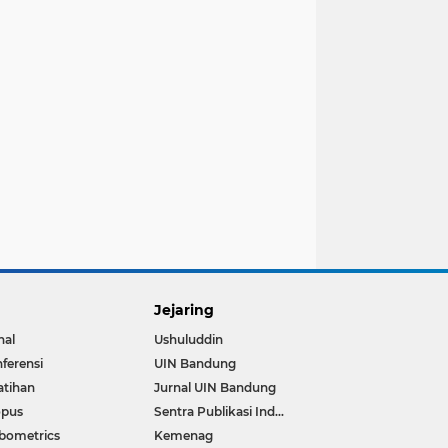
Jejaring
nal
Ushuluddin
ferensi
UIN Bandung
atihan
Jurnal UIN Bandung
opus
Sentra Publikasi Indonesia
bometrics
Kemenag