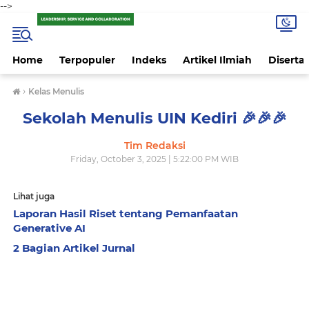
-->
Home
Terpopuler
Indeks
Artikel Ilmiah
Disertas
›
Kelas Menulis
Sekolah Menulis UIN Kediri 🎉🎉🎉
Tim Redaksi
Friday, October 3, 2025 | 5:22:00 PM WIB
Lihat juga
Laporan Hasil Riset tentang Pemanfaatan
Generative AI
2 Bagian Artikel Jurnal