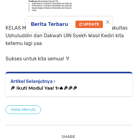
×
Berita Terbaru
UPDATE
KELAS MENULIS -- Man-temans Mahasiswa Fakultas
Ushuluddin dan Dakwah UIN Syekh Wasil Kediri kita
ketemu lagi yaa
Sukses untuk kita semua! 🏅
Artikel Selanjutnya
🎉 Ikuti Modul Yaa! ✨️🔥🎉🎉🎉
Kelas Menulis
SHARE