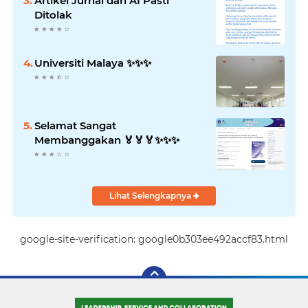
Artikel Jurnal dari AI Pasti
Ditolak
Universiti Malaya ✨️✨️✨️
Selamat Sangat
Membanggakan 🏅🏅🏅✨️✨️✨️
Lihat Selengkapnya
google-site-verification: google0b303ee492accf83.html