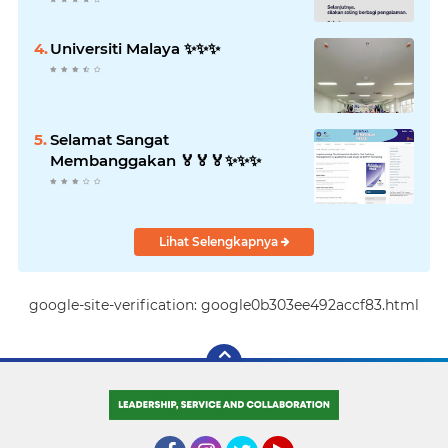
Universiti Malaya ✨️✨️✨️
Selamat Sangat
Membanggakan 🏅🏅🏅✨️✨️✨️
Lihat Selengkapnya
google-site-verification: google0b303ee492accf83.html