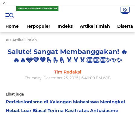
-->
Home
Terpopuler
Indeks
Artikel Ilmiah
Disertas
›
Artikel Ilmiah
Salute! Sangat Membanggakan! 🔥
🔥🔥🩵💚🧡🫰🫰🫰🏅🏅🏅👏👏👏✨️✨️✨️
Tim Redaksi
Thursday, December 25, 2025 | 6:40:00 PM WIB
Lihat juga
Perfeksionisme di Kalangan Mahasiswa Meningkat
Hebat Luar Biasa! Terima Kasih atas Antusiasme