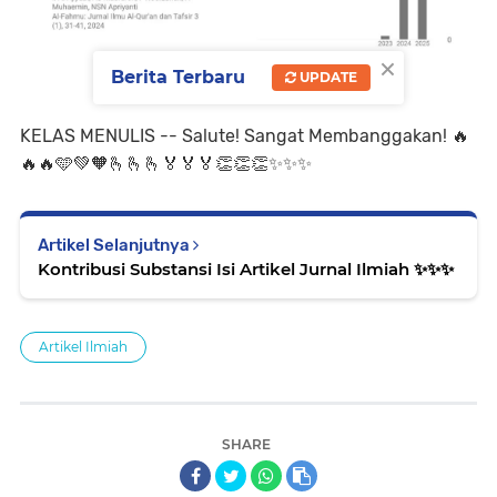
×
Berita Terbaru
UPDATE
KELAS MENULIS -- Salute! Sangat Membanggakan! 🔥
🔥🔥🩵💚🧡🫰🫰🫰🏅🏅🏅👏👏👏✨️✨️✨️
Artikel Selanjutnya
Kontribusi Substansi Isi Artikel Jurnal Ilmiah ✨️✨️✨️
Artikel Ilmiah
SHARE