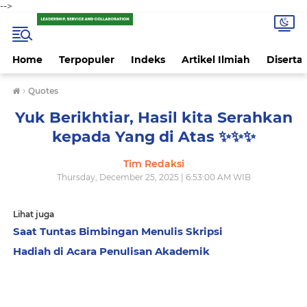
-->
Home
Terpopuler
Indeks
Artikel Ilmiah
Disertas
›
Quotes
Yuk Berikhtiar, Hasil kita Serahkan
kepada Yang di Atas ✨️✨️✨️
Tim Redaksi
Thursday, December 25, 2025 | 6:53:00 AM WIB
Lihat juga
Saat Tuntas Bimbingan Menulis Skripsi
Hadiah di Acara Penulisan Akademik