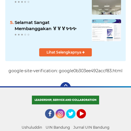
Selamat Sangat
Membanggakan 🏅🏅🏅✨️✨️✨️
Lihat Selengkapnya
google-site-verification: google0b303ee492accf83.html
Facebook
Instagram
Twitter
YouTube
Ushuluddin
UIN Bandung
Jurnal UIN Bandung