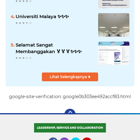
Universiti Malaya ✨️✨️✨️
Selamat Sangat
Membanggakan 🏅🏅🏅✨️✨️✨️
Lihat Selengkapnya
google-site-verification: google0b303ee492accf83.html