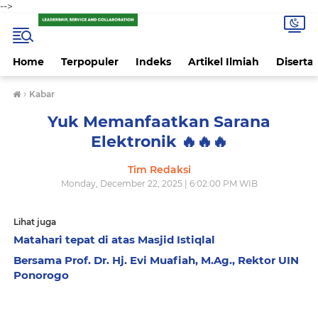
-->
Home
Terpopuler
Indeks
Artikel Ilmiah
Disertas
›
Kabar
Yuk Memanfaatkan Sarana
Elektronik 🔥🔥🔥
Tim Redaksi
Monday, December 22, 2025 | 6:02:00 PM WIB
Lihat juga
Matahari tepat di atas Masjid Istiqlal
Bersama Prof. Dr. Hj. Evi Muafiah, M.Ag., Rektor UIN
Ponorogo