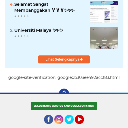
Selamat Sangat
Membanggakan 🏅🏅🏅✨️✨️✨️
Universiti Malaya ✨️✨️✨️
Lihat Selengkapnya
google-site-verification: google0b303ee492accf83.html
Facebook
Instagram
Twitter
YouTube