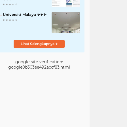
Universiti Malaya ✨️✨️✨️
Lihat Selengkapnya
google-site-verification:
google0b303ee492accf83.html