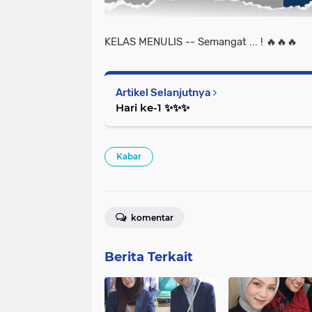
KELAS MENULIS -- Semangat ... ! 🔥🔥🔥
Artikel Selanjutnya
Hari ke-1 ✨️✨️✨️
Kabar
komentar
Berita Terkait