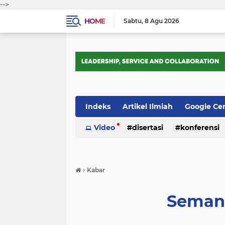
-->
HOME
Sabtu
8 Agu 2026
Indeks
Artikel Ilmiah
Google Ce
Tips Trik
Video
Webometrics
disertasi
konferensi
›
Kabar
Semanga