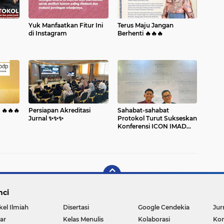
Yuk Manfaatkan Fitur Ini
Terus Maju Jangan
di Instagram
Berhenti 🔥🔥🔥
 🔥🔥🔥
Persiapan Akreditasi
Sahabat-sahabat
Jurnal ✨️✨️✨️
Protokol Turut Sukseskan
Konferensi ICON IMAD
2026 🔥🔥🔥
nci
kel Ilmiah
Disertasi
Google Cendekia
Jur
ar
Kelas Menulis
Kolaborasi
Kon