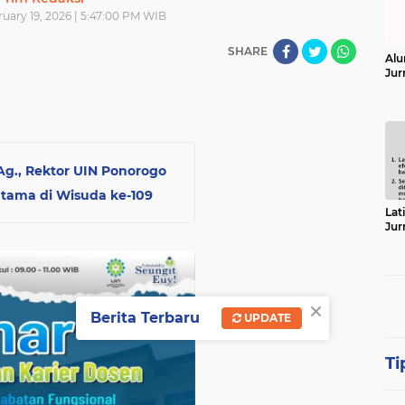
uary 19, 2026 | 5:47:00 PM WIB
SHARE
Alu
Jur
.Ag., Rektor UIN Ponorogo
Utama di Wisuda ke-109
Lat
Jur
×
Berita Terbaru
UPDATE
Ti