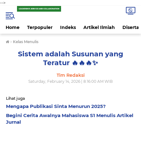
-->
Home
Terpopuler
Indeks
Artikel Ilmiah
Disertas
›
Kelas Menulis
Sistem adalah Susunan yang
Teratur 🔥🔥🔥✨️
Tim Redaksi
Saturday, February 14, 2026 | 8:16:00 AM WIB
Lihat juga
Mengapa Publikasi Sinta Menurun 2025?
Begini Cerita Awalnya Mahasiswa S1 Menulis Artikel
Jurnal