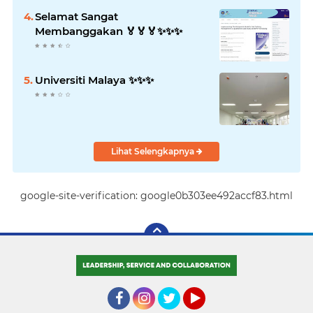
Selamat Sangat
Membanggakan 🏅🏅🏅✨️✨️✨️
Universiti Malaya ✨️✨️✨️
Lihat Selengkapnya
google-site-verification: google0b303ee492accf83.html