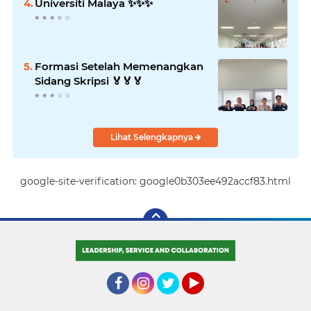
Universiti Malaya ✨️✨️✨️
Formasi Setelah Memenangkan
Sidang Skripsi 🏅🏅🏅
Lihat Selengkapnya
google-site-verification: google0b303ee492accf83.html
Facebook
Instagram
Twitter
YouTube