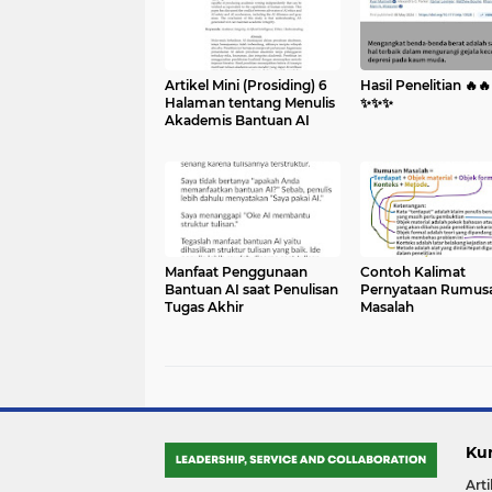
Artikel Mini (Prosiding) 6
Hasil Penelitian 🔥🔥
Halaman tentang Menulis
✨️✨️✨️
Akademis Bantuan AI
Manfaat Penggunaan
Contoh Kalimat
Bantuan AI saat Penulisan
Pernyataan Rumus
Tugas Akhir
Masalah
Ku
Arti