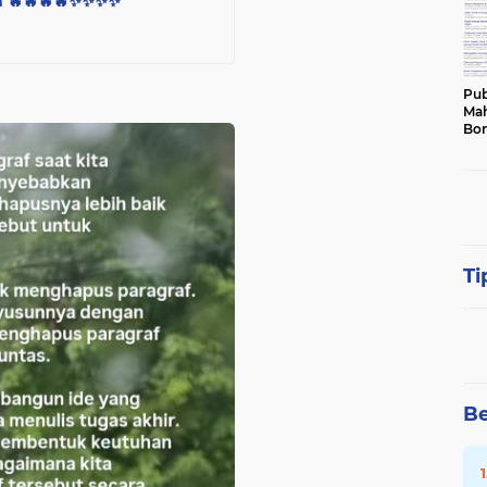
🔥🔥🔥✨️✨️✨️✨️
Pub
Mah
Bon
Ti
Be