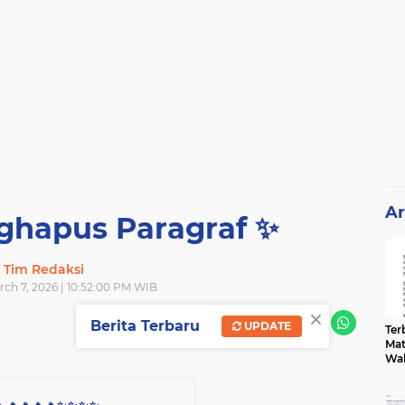
Ar
hapus Paragraf ✨️
Tim Redaksi
rch 7, 2026 | 10:52:00 PM WIB
×
SHARE
Berita Terbaru
UPDATE
Terb
Mat
Wa