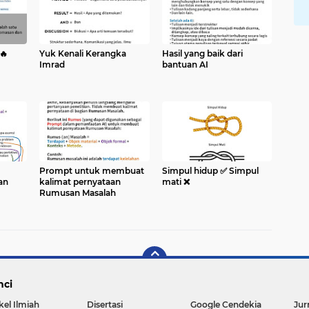
🔥
Yuk Kenali Kerangka
Hasil yang baik dari
Imrad
bantuan AI
Prompt untuk membuat
Simpul hidup ✅️ Simpul
an
kalimat pernyataan
mati ❌️
Rumusan Masalah
nci
kel Ilmiah
Disertasi
Google Cendekia
Jur