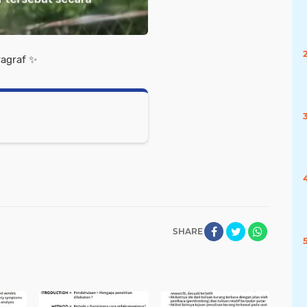
graf ✨️
SHARE