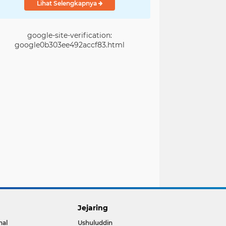
Lihat Selengkapnya
google-site-verification:
google0b303ee492accf83.html
Jejaring
nal
Ushuluddin