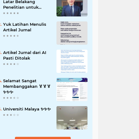
Latar Belakang
Penelitian untuk
Proposal Skripsi
Yuk Latihan Menulis
Artikel Jurnal
Artikel Jurnal dari AI
Pasti Ditolak
Selamat Sangat
Membanggakan 🏅🏅🏅
✨️✨️✨️
Universiti Malaya ✨️✨️✨️