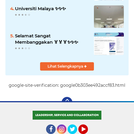
Universiti Malaya ✨️✨️✨️
Selamat Sangat
Membanggakan 🏅🏅🏅✨️✨️✨️
Lihat Selengkapnya
google-site-verification: google0b303ee492accf83.html