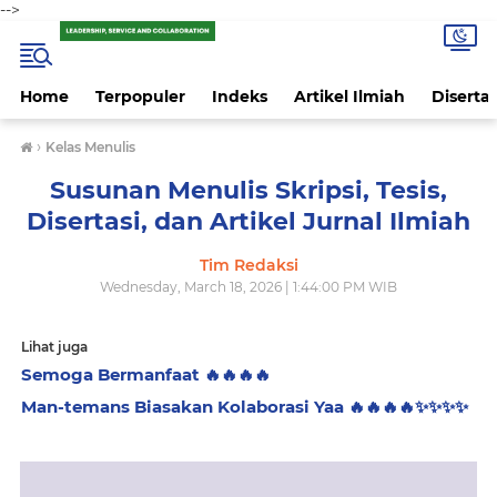
-->
Home
Terpopuler
Indeks
Artikel Ilmiah
Disertas
›
Kelas Menulis
Susunan Menulis Skripsi, Tesis,
Disertasi, dan Artikel Jurnal Ilmiah
Tim Redaksi
Wednesday, March 18, 2026 | 1:44:00 PM WIB
Lihat juga
Semoga Bermanfaat 🔥🔥🔥🔥
Man-temans Biasakan Kolaborasi Yaa 🔥🔥🔥🔥✨️✨️✨️✨️