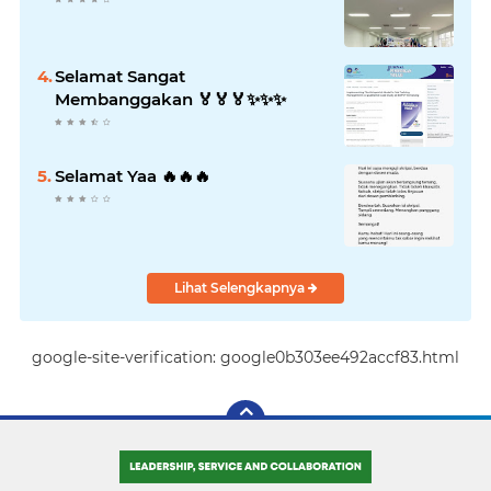
Selamat Sangat
Membanggakan 🏅🏅🏅✨️✨️✨️
Selamat Yaa 🔥🔥🔥
Lihat Selengkapnya
google-site-verification: google0b303ee492accf83.html