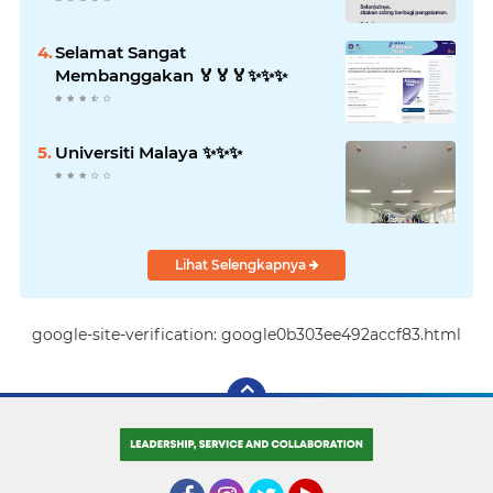
Selamat Sangat
Membanggakan 🏅🏅🏅✨️✨️✨️
Universiti Malaya ✨️✨️✨️
Lihat Selengkapnya
google-site-verification: google0b303ee492accf83.html