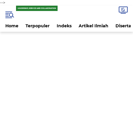
-->
Home
Terpopuler
Indeks
Artikel Ilmiah
Disertas