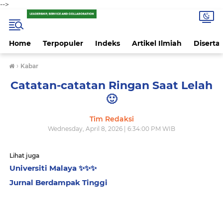
-->
Home
Terpopuler
Indeks
Artikel Ilmiah
Disertas
›
Kabar
Catatan-catatan Ringan Saat Lelah
🙂
Tim Redaksi
Wednesday, April 8, 2026 | 6:34:00 PM WIB
Lihat juga
Universiti Malaya ✨️✨️✨️
Jurnal Berdampak Tinggi