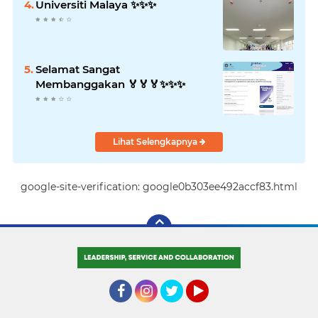
Universiti Malaya ✨️✨️✨️
Selamat Sangat
Membanggakan 🏅🏅🏅✨️✨️✨️
Lihat Selengkapnya
google-site-verification: google0b303ee492accf83.html
Facebook
Instagram
Twitter
YouTube