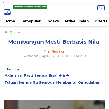
-->
Home
Terpopuler
Indeks
Artikel Ilmiah
Disertas
›
Quotes
Membangun Mesti Berbasis Nilai
Tim Redaksi
Wednesday, April 8, 2026 | 8:09:00 PM WIB
Lihat juga
Akhirnya, Pasti Semua Bisa! 🔥🔥🔥
Tujuan Semua itu Semoga Membantu Kemudahan