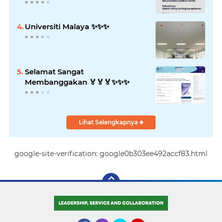
Universiti Malaya ✨️✨️✨️
Selamat Sangat
Membanggakan 🏅🏅🏅✨️✨️✨️
Lihat Selengkapnya
google-site-verification: google0b303ee492accf83.html