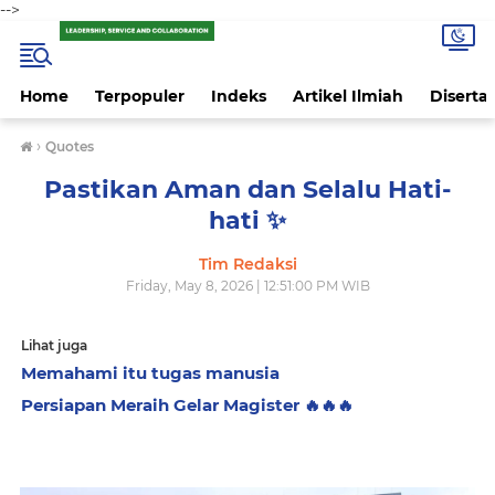
-->
Home
Terpopuler
Indeks
Artikel Ilmiah
Disertas
›
Quotes
Pastikan Aman dan Selalu Hati-
hati ✨️
Tim Redaksi
Friday, May 8, 2026 | 12:51:00 PM WIB
Lihat juga
Memahami itu tugas manusia
Persiapan Meraih Gelar Magister 🔥🔥🔥