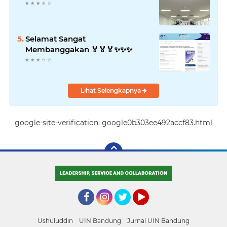
Selamat Sangat
Membanggakan 🏅🏅🏅✨️✨️✨️
Lihat Selengkapnya
google-site-verification: google0b303ee492accf83.html
Facebook
Instagram
Twitter
YouTube
Ushuluddin
UIN Bandung
Jurnal UIN Bandung