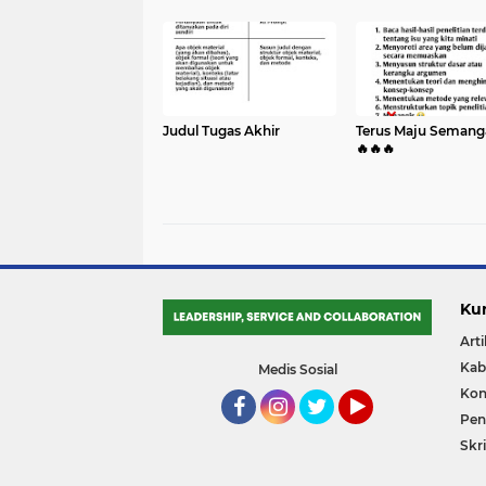
Judul Tugas Akhir
Terus Maju Semang
🔥🔥🔥
Ku
Arti
Kab
Medis Sosial
Kon
Pene
Facebook
Instagram
Twitter
YouTube
Skri