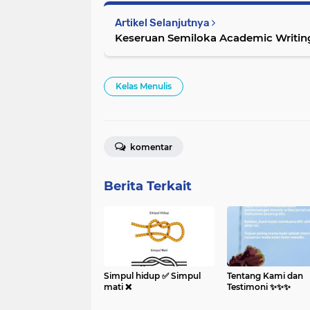
Artikel Selanjutnya
Keseruan Semiloka Academic Writin
Kelas Menulis
komentar
Berita Terkait
Simpul hidup ✅️ Simpul
Tentang Kami dan
mati ❌️
Testimoni ✨️✨️✨️