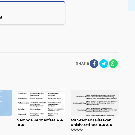
g
SHARE
Semoga Bermanfaat 🔥🔥
Man-temans Biasakan
🔥🔥
Kolaborasi Yaa 🔥🔥🔥🔥
✨️✨️✨️✨️