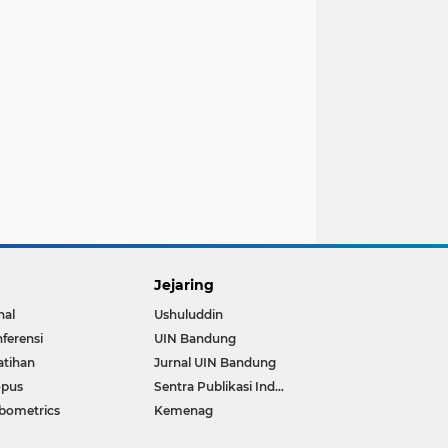
Jejaring
nal
Ushuluddin
ferensi
UIN Bandung
atihan
Jurnal UIN Bandung
opus
Sentra Publikasi Indonesia
bometrics
Kemenag