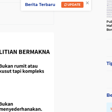
×
Berita Terbaru
UPDATE
Pub
Mah
Bon
Ti
Be