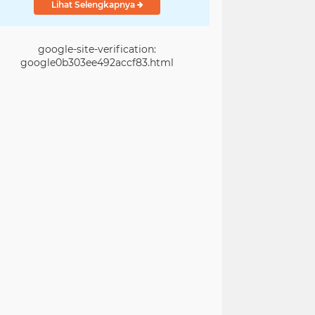
Lihat Selengkapnya
google-site-verification:
google0b303ee492accf83.html