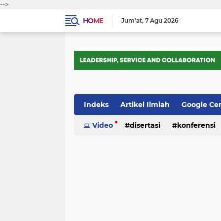
-->
HOME
Jum'at
7 Agu 2026
Indeks
Artikel Ilmiah
Google Ce
Tips Trik
Video
Webometrics
disertasi
konferensi