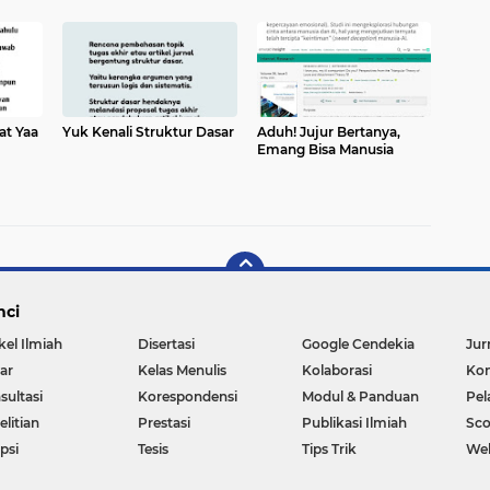
at Yaa
Yuk Kenali Struktur Dasar
Aduh! Jujur Bertanya,
Emang Bisa Manusia
nci
kel Ilmiah
Disertasi
Google Cendekia
Jur
ar
Kelas Menulis
Kolaborasi
Kon
sultasi
Korespondensi
Modul & Panduan
Pel
litian
Prestasi
Publikasi Ilmiah
Sc
psi
Tesis
Tips Trik
We