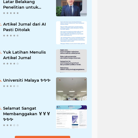
Latar Belakang
Penelitian untuk
Proposal Skripsi
Artikel Jurnal dari AI
Pasti Ditolak
Yuk Latihan Menulis
Artikel Jurnal
Universiti Malaya ✨️✨️✨️
Selamat Sangat
Membanggakan 🏅🏅🏅
✨️✨️✨️