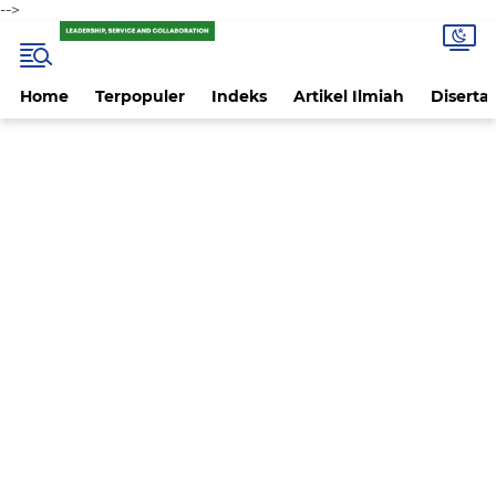
-->
Home
Terpopuler
Indeks
Artikel Ilmiah
Disertas