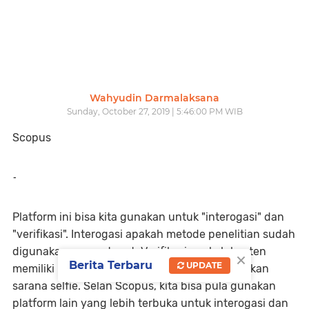
Wahyudin Darmalaksana
Sunday, October 27, 2019 | 5:46:00 PM WIB
Scopus
-
Platform ini bisa kita gunakan untuk "interogasi" dan
"verifikasi". Interogasi apakah metode penelitian sudah
digunakan secara tepat. Verifikasi apakah konten
×
Berita Terbaru
UPDATE
memiliki relevansi dengan konteks. Scopus bukan
sarana selfie. Selan Scopus, kita bisa pula gunakan
platform lain yang lebih terbuka untuk interogasi dan