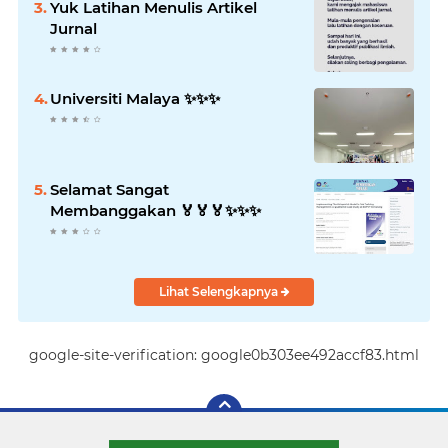
Yuk Latihan Menulis Artikel
Jurnal
Universiti Malaya ✨️✨️✨️
Selamat Sangat
Membanggakan 🏅🏅🏅✨️✨️✨️
Lihat Selengkapnya
google-site-verification: google0b303ee492accf83.html