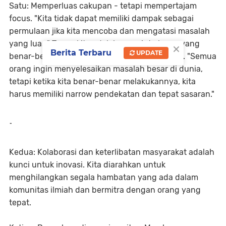
Satu: Memperluas cakupan - tetapi mempertajam
focus. "Kita tidak dapat memiliki dampak sebagai
permulaan jika kita mencoba dan mengatasi masalah
×
yang luas." Tugas kita adalah mencipta karya yang
Berita Terbaru
UPDATE
benar-benar unik agar benar-benar luar biasa. "Semua
orang ingin menyelesaikan masalah besar di dunia,
tetapi ketika kita benar-benar melakukannya, kita
harus memiliki narrow pendekatan dan tepat sasaran."
-
Kedua: Kolaborasi dan keterlibatan masyarakat adalah
kunci untuk inovasi. Kita diarahkan untuk
menghilangkan segala hambatan yang ada dalam
komunitas ilmiah dan bermitra dengan orang yang
tepat.