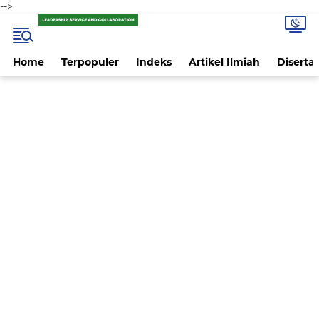
-->
Home
Terpopuler
Indeks
Artikel Ilmiah
Disertas