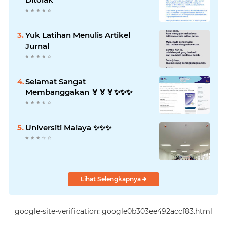
Yuk Latihan Menulis Artikel
Jurnal
Selamat Sangat
Membanggakan 🏅🏅🏅✨️✨️✨️
Universiti Malaya ✨️✨️✨️
Lihat Selengkapnya
google-site-verification: google0b303ee492accf83.html