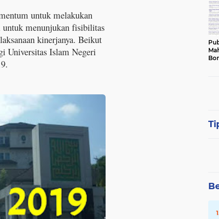
momentum untuk melakukan
i untuk menunjukan fisibilitas
elaksanaan kinerjanya. Beikut
Pub
gi Universitas Islam Negeri
Mah
Bon
19.
Ti
Be