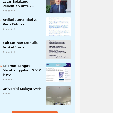
Latar Belakang
Penelitian untuk
Proposal Skripsi
Artikel Jurnal dari AI
Pasti Ditolak
Yuk Latihan Menulis
Artikel Jurnal
Selamat Sangat
Membanggakan 🏅🏅🏅
✨️✨️✨️
Universiti Malaya ✨️✨️✨️