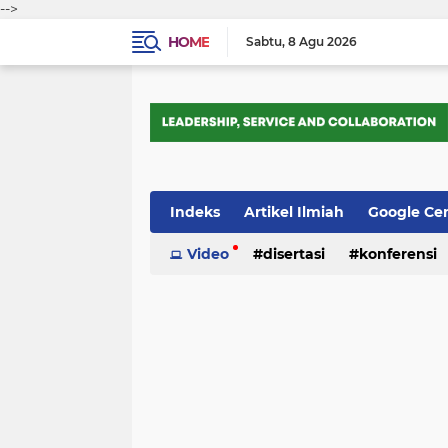
-->
HOME
Sabtu
8 Agu 2026
Indeks
Artikel Ilmiah
Google Ce
Tips Trik
Video
Webometrics
disertasi
konferensi