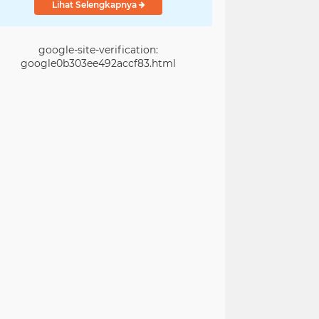
Lihat Selengkapnya
google-site-verification:
google0b303ee492accf83.html