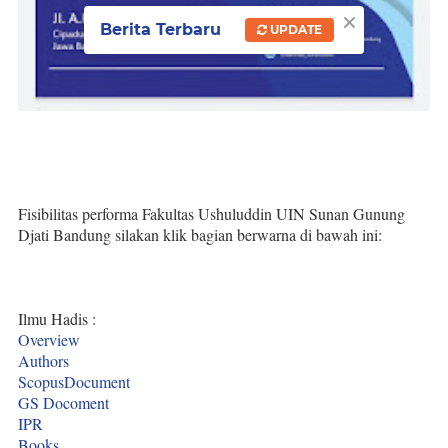
×
Berita Terbaru
UPDATE
Fisibilitas performa Fakultas Ushuluddin UIN Sunan Gunung
Djati Bandung silakan klik bagian berwarna di bawah ini:
Ilmu Hadis :
Overview
Authors
ScopusDocument
GS Docoment
IPR
Books