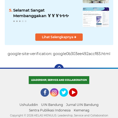
Selamat Sangat
Membanggakan 🏅🏅🏅✨️✨️✨️
Lihat Selengkapnya
google-site-verification: google0b303ee492accf83.html
Facebook
Instagram
Twitter
YouTube
Ushuluddin
UIN Bandung
Jurnal UIN Bandung
Sentra Publikasi Indonesia
Kemenag
Copyright ©
2026 KELAS MENULIS: Leadership, Service and Collaboration