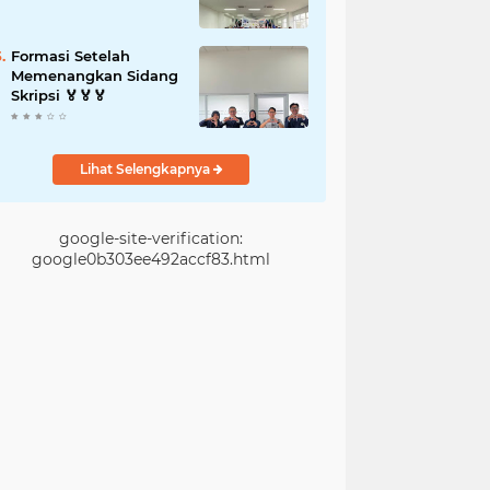
Formasi Setelah
Memenangkan Sidang
Skripsi 🏅🏅🏅
Lihat Selengkapnya
google-site-verification:
google0b303ee492accf83.html