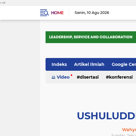
-->
HOME
Senin
10 Agu 2026
Indeks
Artikel Ilmiah
Google Ce
Tips Trik
Video
Webometrics
disertasi
konferensi
USHULUDD
Wahyu
Sunday, Janu