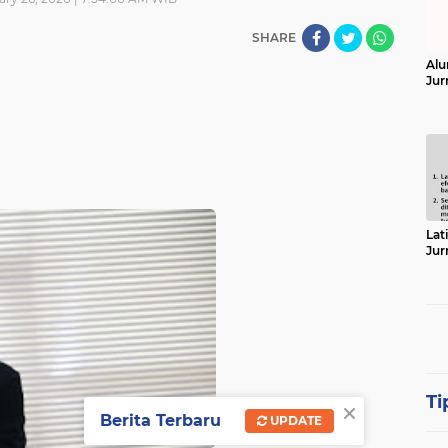
SHARE
Alu
Jur
Lat
Jur
Ti
×
Berita Terbaru
UPDATE