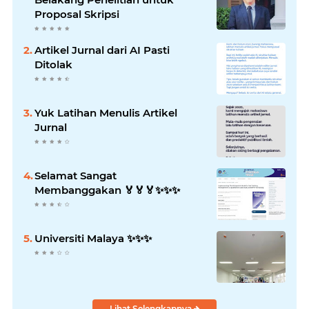
Proposal Skripsi
Artikel Jurnal dari AI Pasti
Ditolak
Yuk Latihan Menulis Artikel
Jurnal
Selamat Sangat
Membanggakan 🏅🏅🏅✨️✨️✨️
Universiti Malaya ✨️✨️✨️
Lihat Selengkapnya