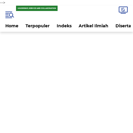
-->
Home
Terpopuler
Indeks
Artikel Ilmiah
Disertas