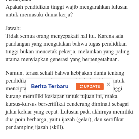
Apakah pendidikan tinggi wajib mengarahkan lulusan
untuk memasuki dunia kerja?
Jawab:
Tidak semua orang menyepakati hal itu. Karena ada
pandangan yang mengatakan bahwa tugas pendidikan
tinggi bukan mencetak pekerja, melainkan yang paling
utama menyiapkan generasi yang berpengetahuan.
Namun, terasa sekali bahwa kebijakan dunia tentang
pendidikan tinggi sekarang ini lebih diarahkan untuk
×
Berita Terbaru
UPDATE
menciptakan tenaga kerja. Ketika pendidikan tinggi
kurang memiliki kesiapan untuk tujuan ini, maka
kursus-kursus bersertifikat cenderung diminati sebagai
jalan keluar yang cepat. Lulusan pada akhirnya memiliki
dua poin berharga, yaitu ijazah (gelar), dan sertifikat
pendamping ijazah (skill).