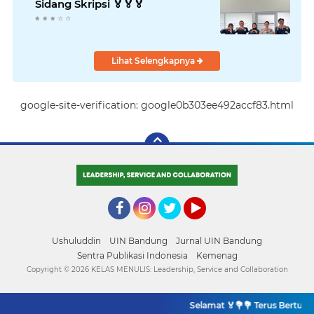
Sidang Skripsi 🏅🏅🏅
Lihat Selengkapnya
google-site-verification: google0b303ee492accf83.html
Facebook
Instagram
Twitter
YouTube
Ushuluddin
UIN Bandung
Jurnal UIN Bandung
Sentra Publikasi Indonesia
Kemenag
Copyright ©
2026 KELAS MENULIS: Leadership, Service and Collaboration
Selamat 🏅💐💐 Terus Bertumbu