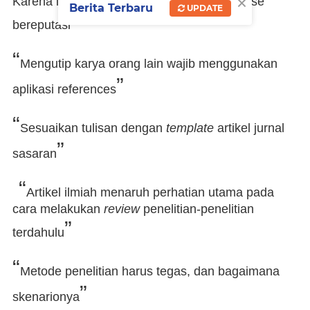
×
Karena itu, himpunlah referensi dari database
Berita Terbaru
UPDATE
”
bereputasi
“
Mengutip karya orang lain wajib menggunakan
”
aplikasi references
“
Sesuaikan tulisan dengan
template
artikel jurnal
”
sasaran
“
Artikel ilmiah menaruh perhatian utama pada
cara melakukan
review
penelitian-penelitian
”
terdahulu
“
Metode penelitian harus tegas, dan bagaimana
”
skenarionya