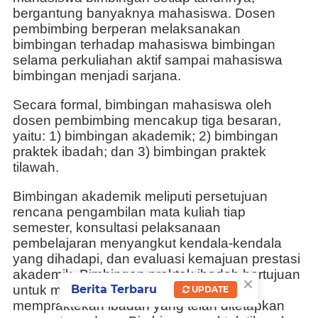
bergantung banyaknya mahasiswa. Dosen
pembimbing berperan melaksanakan
bimbingan terhadap mahasiswa bimbingan
selama perkuliahan aktif sampai mahasiswa
bimbingan menjadi sarjana.
Secara formal, bimbingan mahasiswa oleh
dosen pembimbing mencakup tiga besaran,
yaitu: 1) bimbingan akademik; 2) bimbingan
praktek ibadah; dan 3) bimbingan praktek
tilawah.
Bimbingan akademik meliputi persetujuan
rencana pengambilan mata kuliah tiap
semester, konsultasi pelaksanaan
pembelajaran menyangkut kendala-kendala
yang dihadapi, dan evaluasi kemajuan prestasi
akademik. Bimbingan praktek ibadah bertujuan
×
untuk memastikan mahasiswa dapat
Berita Terbaru
UPDATE
mempraktekan ibadah yang telah ditetapkan