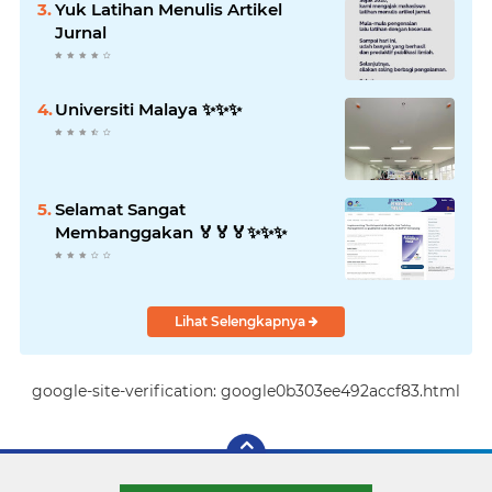
Yuk Latihan Menulis Artikel
Jurnal
Universiti Malaya ✨️✨️✨️
Selamat Sangat
Membanggakan 🏅🏅🏅✨️✨️✨️
Lihat Selengkapnya
google-site-verification: google0b303ee492accf83.html