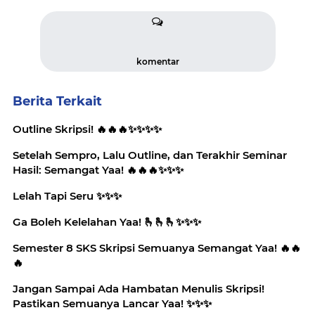
komentar
Berita Terkait
Outline Skripsi! 🔥🔥🔥✨️✨️✨️✨️
Setelah Sempro, Lalu Outline, dan Terakhir Seminar
Hasil: Semangat Yaa! 🔥🔥🔥✨️✨️✨️
Lelah Tapi Seru ✨️✨️✨️
Ga Boleh Kelelahan Yaa! 🫰🫰🫰✨️✨️✨️
Semester 8 SKS Skripsi Semuanya Semangat Yaa! 🔥🔥
🔥
Jangan Sampai Ada Hambatan Menulis Skripsi!
Pastikan Semuanya Lancar Yaa! ✨️✨️✨️