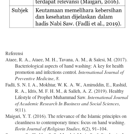
Referensi
Ataee, R. A., Ataee, M. H., Tavana, A. M., & Salesi, M. (2017).
Bacteriological aspects of hand washing: A key for health
promotion and infections control.
International Journal of
Preventive Medicine
,
8
.
Fadli, S. N. I. A., Mokhtar, W. K. A. W., Amiruddin, E., Rashid,
R. A., Idris, M. F. H. M., & Salleh, A. Z. (2019). Healthy
Lifestyle of Prophet Muhammad Saw.
International Journal
of Academic Research In Business and Social Sciences
,
9
(11).
Maigari, Y. T. (2016). The relevance of the Islamic principles on
cleanliness to contemporary times: focus on hand washing.
Ilorin Journal of Religious Studies
,
6
(2), 91–104.