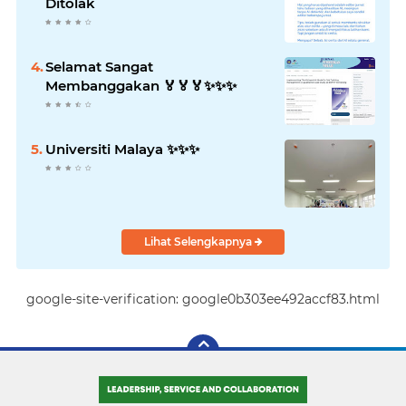
Ditolak
Selamat Sangat
Membanggakan 🏅🏅🏅✨️✨️✨️
Universiti Malaya ✨️✨️✨️
Lihat Selengkapnya
google-site-verification: google0b303ee492accf83.html