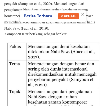
penyakit
(Samyoun et al., 2020)
. Mencuci tangan dari
pengalaman Nabi Saw. dengan arahan kesehatan zaman
×
kontemporer terdapat relevansi
(Maigari, 2016)
. Keutamaan
Berita Terbaru
UPDATE
memelihara kebersihan dan kesehatan dijelaskan dalam hadis
Nabi Saw.
(Fadli et al., 2019)
.
Komponen latar belakang sebagai berikut: