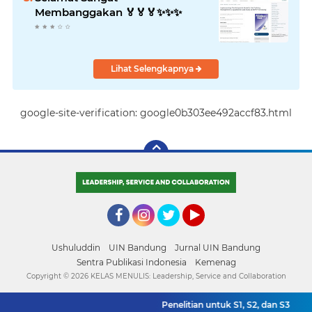
Membanggakan 🏅🏅🏅✨️✨️✨️
Lihat Selengkapnya
google-site-verification: google0b303ee492accf83.html
Facebook
Instagram
Twitter
YouTube
Ushuluddin
UIN Bandung
Jurnal UIN Bandung
Sentra Publikasi Indonesia
Kemenag
Copyright ©
2026 KELAS MENULIS: Leadership, Service and Collaboration
Penelitian untuk S1, S2, dan S3
Yuk