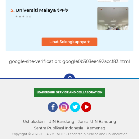
Universiti Malaya ✨️✨️✨️
Lihat Selengkapnya
google-site-verification: google0b303ee492accf83.html
Facebook
Instagram
Twitter
YouTube
Ushuluddin
UIN Bandung
Jurnal UIN Bandung
Sentra Publikasi Indonesia
Kemenag
Copyright ©
2026 KELAS MENULIS: Leadership, Service and Collaboration