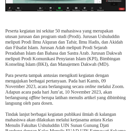
Peserta kegiatan ini sekitar 50 mahasiswa yang merupakan
utusan jurusan dan program studi (Prodi).
Jurusan Ushuluddin
meliputi
Prodi Ilmu Alquran dan Tafsir
,
Ilmu Hadis
, dan
Akidah
dan Filsafat Islam
.
Jurusan Adab
meliputi Prodi
Sejarah
Peradaban Islam
dan
Bahasa dan Sastra Arab
.
Jurusan Dakwah
meliputi
Prodi
Komunikasi Penyiaran Islam (
KPI
)
,
Bimbingan
Konseling Islam (
BKI
),
dan
Manajemen Dakwah (
MD
).
Para peserta tampak antusias mengikuti kegiatan dengan
mengajukan berbagai pertanyaan. Pada hari Kamis, 09
November 2023, acara berlangsung secara
online
melalui Zoom.
Adapun acara pada hari Jum’at, 10 November 2023, akan
berlangsung
offline
berupa latihan menulis artikel yang dibimbing
langsung oleh para dosen.
Tindak lanjut berbagai kegiatan publikasi ilmiah di kalangan
mahasiswa akan dilakukan melalui kerjasama antara Kelas
Menulis Fakultas Ushuluddin UIN Sunan Gunung Djati
Bandung dengan Kelas Menulis FUAD UIN Fatmawati Sukarno