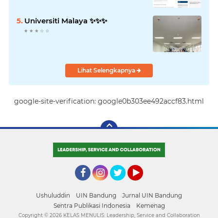
Universiti Malaya ✨️✨️✨️
Lihat Selengkapnya
google-site-verification: google0b303ee492accf83.html
Facebook
Instagram
Twitter
YouTube
Ushuluddin
UIN Bandung
Jurnal UIN Bandung
Sentra Publikasi Indonesia
Kemenag
Copyright ©
2026 KELAS MENULIS: Leadership, Service and Collaboration