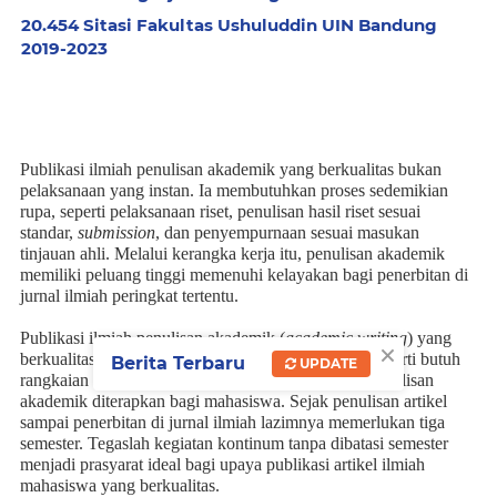
20.454 Sitasi Fakultas Ushuluddin UIN Bandung
2019-2023
Publikasi ilmiah penulisan akademik yang berkualitas bukan
pelaksanaan yang instan. Ia membutuhkan proses sedemikian
rupa, seperti pelaksanaan riset, penulisan hasil riset sesuai
standar,
submission
, dan penyempurnaan sesuai masukan
tinjauan ahli. Melalui kerangka kerja itu, penulisan akademik
memiliki peluang tinggi memenuhi kelayakan bagi penerbitan di
jurnal ilmiah peringkat tertentu.
Publikasi ilmiah penulisan akademik (
academic writing
) yang
×
berkualitas membutuhkan kontinum kegiatan. Dalam arti butuh
Berita Terbaru
UPDATE
rangkaian kegiatan tanpa dibatasi semester ketika penulisan
akademik diterapkan bagi mahasiswa. Sejak penulisan artikel
sampai penerbitan di jurnal ilmiah lazimnya memerlukan tiga
semester. Tegaslah kegiatan kontinum tanpa dibatasi semester
menjadi prasyarat ideal bagi upaya publikasi artikel ilmiah
mahasiswa yang berkualitas.