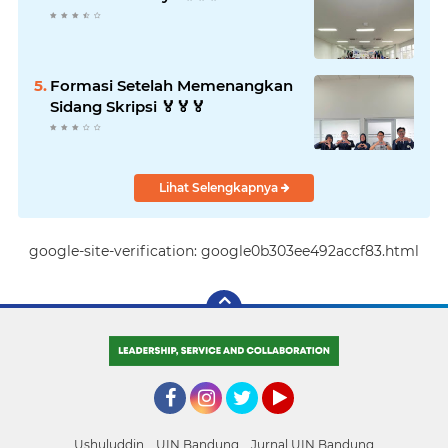
Formasi Setelah Memenangkan
Sidang Skripsi 🏅🏅🏅
Lihat Selengkapnya
google-site-verification: google0b303ee492accf83.html
Facebook
Instagram
Twitter
YouTube
Ushuluddin
UIN Bandung
Jurnal UIN Bandung