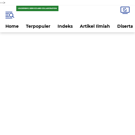
-->
Home
Terpopuler
Indeks
Artikel Ilmiah
Disertas