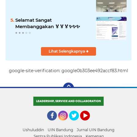
Selamat Sangat
Membanggakan 🏅🏅🏅✨️✨️✨️
Lihat Selengkapnya
google-site-verification: google0b303ee492accf83.html
Facebook
Instagram
Twitter
YouTube
Ushuluddin
UIN Bandung
Jurnal UIN Bandung
Sentra Publikasi Indonesia
Kemenag