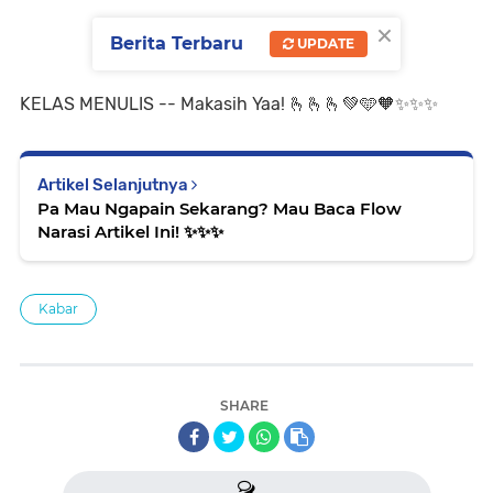
×
Berita Terbaru
UPDATE
KELAS MENULIS -- Makasih Yaa! 🫰🫰🫰💚🩵🧡✨️✨️✨️
Artikel Selanjutnya
Pa Mau Ngapain Sekarang? Mau Baca Flow
Narasi Artikel Ini! ✨️✨️✨️
Kabar
SHARE