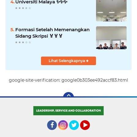
Universiti Malaya ✨️✨️✨️
Formasi Setelah Memenangkan
Sidang Skripsi 🏅🏅🏅
Lihat Selengkapnya
google-site-verification: google0b303ee492accf83.html
Facebook
Instagram
Twitter
YouTube