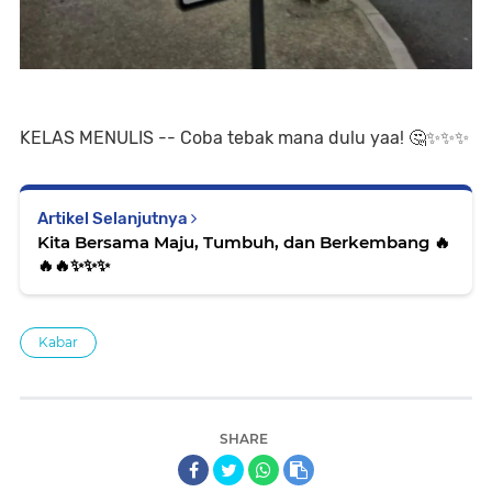
KELAS MENULIS -- Coba tebak mana dulu yaa! 🤔✨️✨️✨️
Artikel Selanjutnya
Kita Bersama Maju, Tumbuh, dan Berkembang 🔥
🔥🔥✨️✨️✨️
Kabar
SHARE