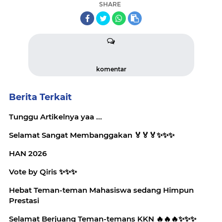
SHARE
komentar
Berita Terkait
Tunggu Artikelnya yaa ...
Selamat Sangat Membanggakan 🏅🏅🏅✨️✨️✨️
HAN 2026
Vote by Qiris ✨️✨️✨️
Hebat Teman-teman Mahasiswa sedang Himpun
Prestasi
Selamat Berjuang Teman-temans KKN 🔥🔥🔥✨️✨️✨️