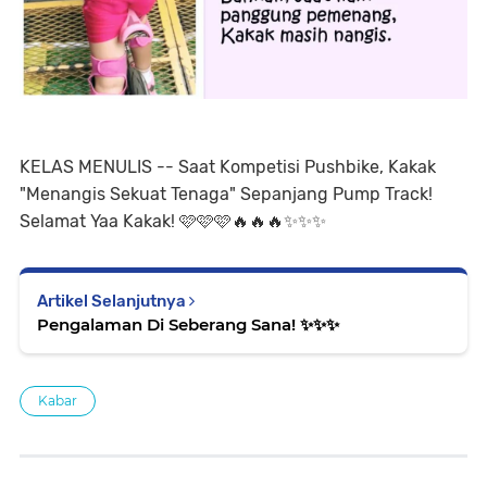
KELAS MENULIS -- Saat Kompetisi Pushbike, Kakak
"Menangis Sekuat Tenaga" Sepanjang Pump Track!
Selamat Yaa Kakak! 🩷🩷🩷🔥🔥🔥✨️✨️✨️
Artikel Selanjutnya
Pengalaman Di Seberang Sana! ✨️✨️✨️
Kabar