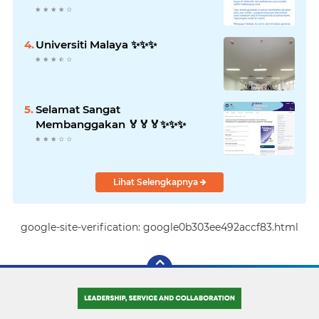
Universiti Malaya ✨️✨️✨️
Selamat Sangat
Membanggakan 🏅🏅🏅✨️✨️✨️
Lihat Selengkapnya
google-site-verification: google0b303ee492accf83.html