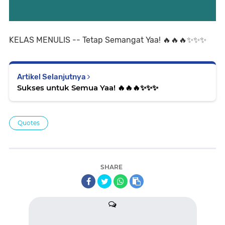
KELAS MENULIS -- Tetap Semangat Yaa! 🔥🔥🔥✨️✨️✨️
Artikel Selanjutnya
Sukses untuk Semua Yaa! 🔥🔥🔥✨️✨️✨️
Quotes
SHARE