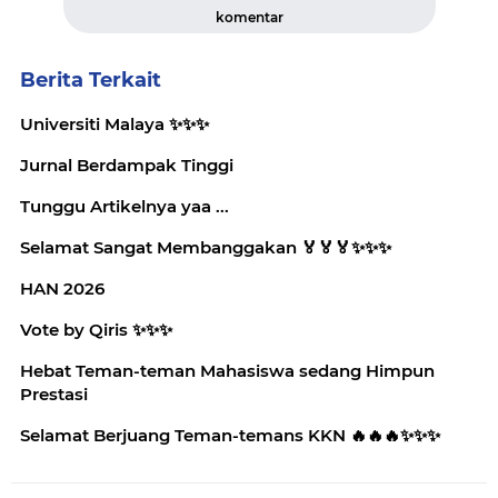
komentar
Berita Terkait
Universiti Malaya ✨️✨️✨️
Jurnal Berdampak Tinggi
Tunggu Artikelnya yaa ...
Selamat Sangat Membanggakan 🏅🏅🏅✨️✨️✨️
HAN 2026
Vote by Qiris ✨️✨️✨️
Hebat Teman-teman Mahasiswa sedang Himpun
Prestasi
Selamat Berjuang Teman-temans KKN 🔥🔥🔥✨️✨️✨️