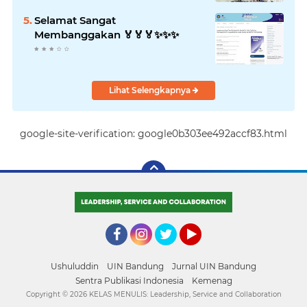
Selamat Sangat
Membanggakan 🏅🏅🏅✨️✨️✨️
Lihat Selengkapnya
google-site-verification: google0b303ee492accf83.html
Facebook
Instagram
Twitter
YouTube
Ushuluddin
UIN Bandung
Jurnal UIN Bandung
Sentra Publikasi Indonesia
Kemenag
Copyright ©
2026 KELAS MENULIS: Leadership, Service and Collaboration