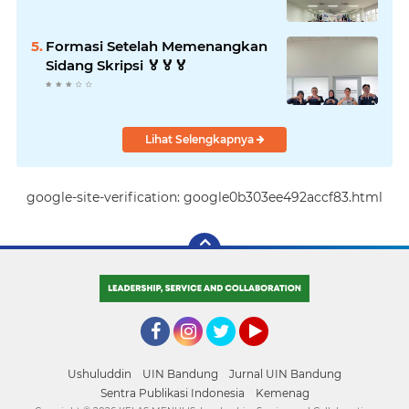
Formasi Setelah Memenangkan
Sidang Skripsi 🏅🏅🏅
Lihat Selengkapnya
google-site-verification: google0b303ee492accf83.html
Facebook
Instagram
Twitter
YouTube
Ushuluddin
UIN Bandung
Jurnal UIN Bandung
Sentra Publikasi Indonesia
Kemenag