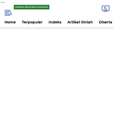
-->
Home
Terpopuler
Indeks
Artikel Ilmiah
Disertas