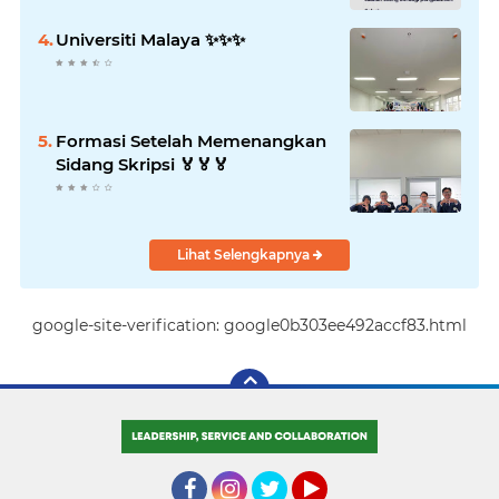
Universiti Malaya ✨️✨️✨️
Formasi Setelah Memenangkan
Sidang Skripsi 🏅🏅🏅
Lihat Selengkapnya
google-site-verification: google0b303ee492accf83.html