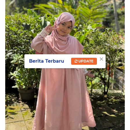
×
Berita Terbaru
UPDATE