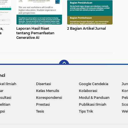
a,
Laporan Hasil Riset
2 Bagian Artikel Jurnal
a
tentang Pemanfaatan
Generative AI
nci
kel Ilmiah
Disertasi
Google Cendekia
Jur
ar
Kelas Menulis
Kolaborasi
Kon
sultasi
Korespondensi
Modul & Panduan
Pel
litian
Prestasi
Publikasi Ilmiah
Sc
psi
Tesis
Tips Trik
We