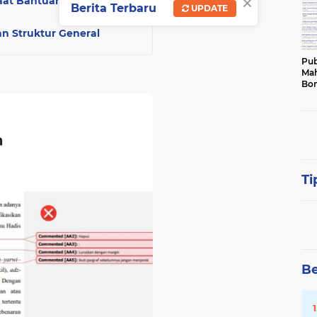
×
at Bantuan AI
Berita Terbaru
UPDATE
n Struktur General
Pub
Mah
Bon
Ti
Be