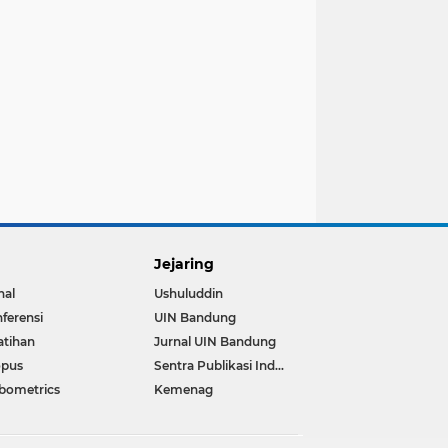
Jejaring
nal
Ushuluddin
ferensi
UIN Bandung
atihan
Jurnal UIN Bandung
opus
Sentra Publikasi Indonesia
bometrics
Kemenag