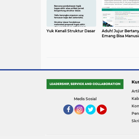
Yuk Kenali Struktur Dasar
Aduh! Jujur Bertany
Emang Bisa Manusi
Ku
Arti
Kab
Medis Sosial
Kon
Pene
Facebook
Instagram
Twitter
YouTube
Skri