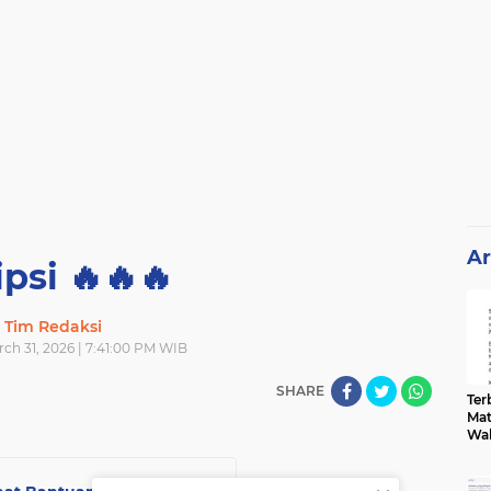
Ar
ipsi 🔥🔥🔥
Tim Redaksi
ch 31, 2026 | 7:41:00 PM WIB
SHARE
Terb
Mat
Wa