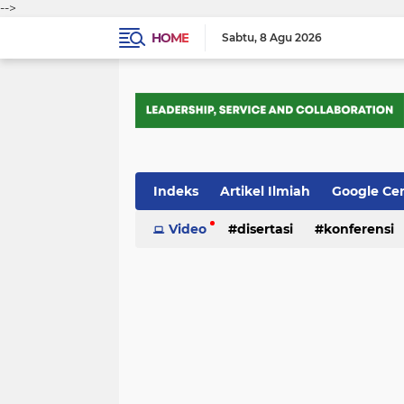
-->
HOME
Sabtu
8 Agu 2026
Indeks
Artikel Ilmiah
Google Ce
Tips Trik
Video
Webometrics
disertasi
konferensi