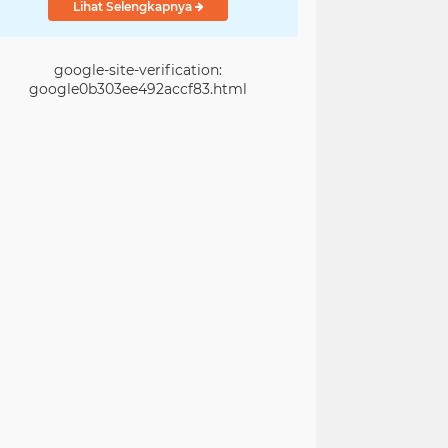
Lihat Selengkapnya
google-site-verification:
google0b303ee492accf83.html