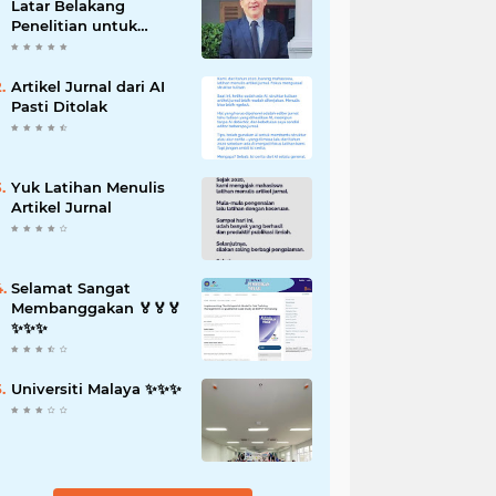
Latar Belakang
Penelitian untuk
Proposal Skripsi
Artikel Jurnal dari AI
Pasti Ditolak
Yuk Latihan Menulis
Artikel Jurnal
Selamat Sangat
Membanggakan 🏅🏅🏅
✨️✨️✨️
Universiti Malaya ✨️✨️✨️